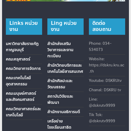
Links หน่วย
Ling หน่วย
ติดต่อ
งาน
งาน
สอบถาม
มหาวิทยาลัยราชภัฏ
สำนักส่งเสริม
Phone: 034-
กาญจนบุรี
วิชาการและงาน
534073
ทะเบียน
คณะครุศาสตร์
Website:
สำนักวิทยบริการและ
https://dskru.kru.ac
คณะวิทยาการจัดการ
เทคโนโลยีสารสนเทศ
.th
คณะเทคโนโลยี
สำนักศิลปะและ
Youtube: DSKRUtv
อุตสาหกรรม
วัฒนธรรม
Chanal: DSKRU tv
คณะมนุษย์ศาสตร์
สถาบันวิจัยและ
และสังคมศาสตร์
Line:
พัฒนา
@dskrutv9999
คณะวิทยาศาสตร์และ
สำนักงานอธิการบดี
เทคโนโลยี
Tik Tok:
เครือข่าย
@dskrutv9999
โรงเรียนสาธิต