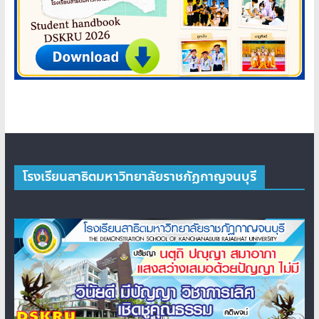
โรงเรียนสาธิตมหาวิทยาลัยราชภัฏกาญจนบุรี