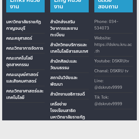
งาน
งาน
สอบถาม
มหาวิทยาลัยราชภัฏ
สำนักส่งเสริม
Phone: 034-
กาญจนบุรี
วิชาการและงาน
534073
ทะเบียน
คณะครุศาสตร์
Website:
สำนักวิทยบริการและ
https://dskru.kru.ac
คณะวิทยาการจัดการ
เทคโนโลยีสารสนเทศ
.th
คณะเทคโนโลยี
สำนักศิลปะและ
Youtube: DSKRUtv
อุตสาหกรรม
วัฒนธรรม
Chanal: DSKRU tv
คณะมนุษย์ศาสตร์
สถาบันวิจัยและ
และสังคมศาสตร์
Line:
พัฒนา
@dskrutv9999
คณะวิทยาศาสตร์และ
สำนักงานอธิการบดี
เทคโนโลยี
Tik Tok:
เครือข่าย
@dskrutv9999
โรงเรียนสาธิต
มหาวิทยาลัยราชภัฏ