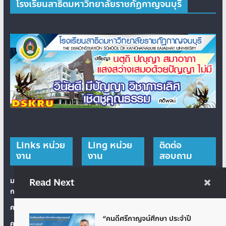
โรงเรียนสาธิตมหาวิทยาลัยราชภัฏกาญจนบุรี
Links หน่วย
Ling หน่วย
ติดต่อ
งาน
งาน
สอบถาม
มหาวิทยาลัยราชภัฏ
สำนักส่งเสริม
Read Next
Phone: 034-
กาญจนบุรี
วิชาการและงาน
534073
ทะเบียน
คณะครุศาสตร์
Website:
สำนักวิทยบริการและ
“คนดีศรีกาญจน์ศึกษา ประจำปี
https://dskru.kru.ac
คณะวิทยาการจัดการ