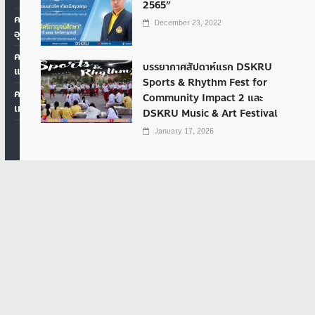
เทคโนโลยีสารสนเทศ
2565”
.th
คณะเทคโนโลยี
สำนักศิลปะและ
December 23, 2022
Youtube: DSKRUtv
อุตสาหกรรม
วัฒนธรรม
Chanal: DSKRU tv
คณะมนุษย์ศาสตร์
สถาบันวิจัยและ
บรรยากาศสัปดาห์แรก DSKRU
และสังคมศาสตร์
Line:
พัฒนา
Sports & Rhythm Fest for
@dskrutv9999
คณะวิทยาศาสตร์และ
Community Impact 2 และ
สำนักงานอธิการบดี
เทคโนโลยี
Tik Tok:
DSKRU Music & Art Festival
เครือข่าย
@dskrutv9999
January 17, 2026
โรงเรียนสาธิต
มหาวิทยาลัยราชภัฏ
โรงเรียนสาธิตมหาวิทยาลัยราชภัฏกาญจนบุรี
เลขที่ 70 หมู่ 4 ต.หนองบัว อ.เมือง จ.กาญจนบุรี รหัสไปรษณีย์ 71190