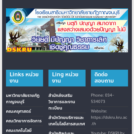
Links หน่วย
Ling หน่วย
ติดต่อ
งาน
งาน
สอบถาม
มหาวิทยาลัยราชภัฏ
สำนักส่งเสริม
Phone: 034-
กาญจนบุรี
วิชาการและงาน
534073
ทะเบียน
คณะครุศาสตร์
Website:
สำนักวิทยบริการและ
https://dskru.kru.ac
คณะวิทยาการจัดการ
เทคโนโลยีสารสนเทศ
.th
คณะเทคโนโลยี
สำนักศิลปะและ
Youtube: DSKRUtv