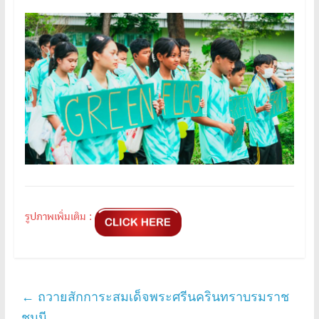
รูปภาพเพิ่มเติม :
←
ถวายสักการะสมเด็จพระศรีนครินทราบรมราช
ชนนี