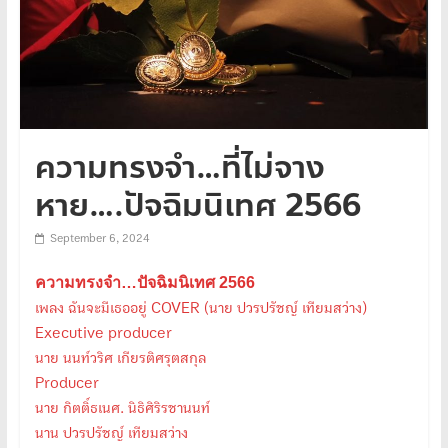
ความทรงจำ…ที่ไม่จาง
หาย….ปัจฉิมนิเทศ 2566
September 6, 2024
ความทรงจำ…ปัจฉิมนิเทศ 2566
เพลง ฉันจะมีเธออยู่ COVER (นาย ปวรปรัชญ์ เทียมสว่าง)
Executive producer
นาย นนท์วริศ เกียรติศรุตสกุล
Producer
นาย กิตติ์ธเนศ. นิธิศิริรชานนท์
นาน ปวรปรัชญ์ เทียมสว่าง