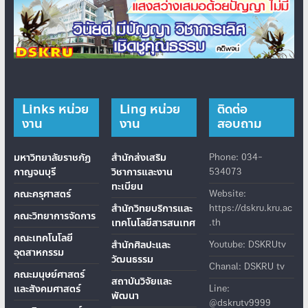
Links หน่วย
Ling หน่วย
ติดต่อ
งาน
งาน
สอบถาม
มหาวิทยาลัยราชภัฏ
สำนักส่งเสริม
Phone: 034-
กาญจนบุรี
วิชาการและงาน
534073
ทะเบียน
คณะครุศาสตร์
Website:
สำนักวิทยบริการและ
https://dskru.kru.ac
คณะวิทยาการจัดการ
เทคโนโลยีสารสนเทศ
.th
คณะเทคโนโลยี
สำนักศิลปะและ
Youtube: DSKRUtv
อุตสาหกรรม
วัฒนธรรม
Chanal: DSKRU tv
คณะมนุษย์ศาสตร์
สถาบันวิจัยและ
และสังคมศาสตร์
Line:
พัฒนา
@dskrutv9999