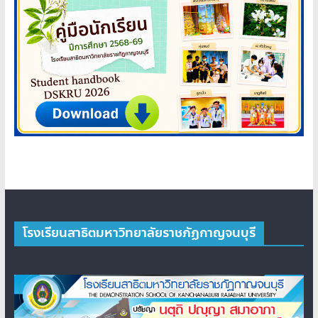
โรงเรียนสาธิตมหาวิทยาลัยราชภัฏกาญจนบุรี