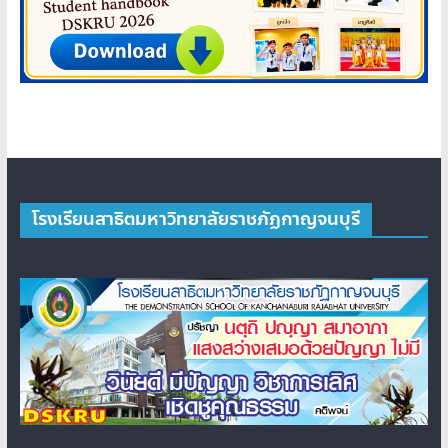
โรงเรียนสาธิตมหาวิทยาลัยราชภัฏกาญจนบุรี