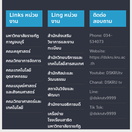
Links หน่วย
Ling หน่วย
ติดต่อ
งาน
งาน
สอบถาม
มหาวิทยาลัยราชภัฏ
สำนักส่งเสริม
Phone: 034-
กาญจนบุรี
วิชาการและงาน
534073
ทะเบียน
คณะครุศาสตร์
Website:
สำนักวิทยบริการและ
https://dskru.kru.ac
คณะวิทยาการจัดการ
เทคโนโลยีสารสนเทศ
.th
คณะเทคโนโลยี
สำนักศิลปะและ
Youtube: DSKRUtv
อุตสาหกรรม
วัฒนธรรม
Chanal: DSKRU tv
คณะมนุษย์ศาสตร์
สถาบันวิจัยและ
และสังคมศาสตร์
Line:
พัฒนา
@dskrutv9999
คณะวิทยาศาสตร์และ
สำนักงานอธิการบดี
เทคโนโลยี
Tik Tok:
เครือข่าย
@dskrutv9999
โรงเรียนสาธิต
มหาวิทยาลัยราชภัฏ