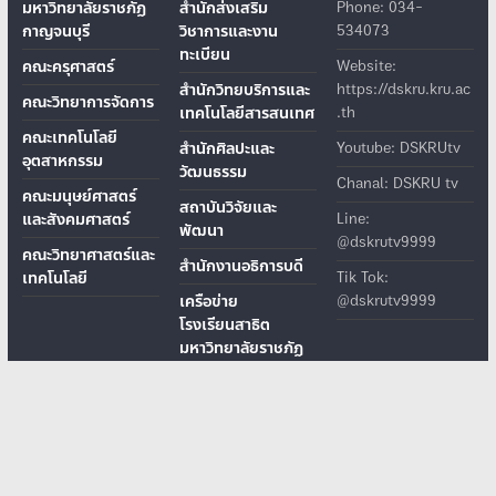
มหาวิทยาลัยราชภัฏ
สำนักส่งเสริม
Phone: 034-
กาญจนบุรี
วิชาการและงาน
534073
ทะเบียน
คณะครุศาสตร์
Website:
สำนักวิทยบริการและ
https://dskru.kru.ac
คณะวิทยาการจัดการ
เทคโนโลยีสารสนเทศ
.th
คณะเทคโนโลยี
สำนักศิลปะและ
Youtube: DSKRUtv
อุตสาหกรรม
วัฒนธรรม
Chanal: DSKRU tv
คณะมนุษย์ศาสตร์
สถาบันวิจัยและ
และสังคมศาสตร์
Line:
พัฒนา
@dskrutv9999
คณะวิทยาศาสตร์และ
สำนักงานอธิการบดี
เทคโนโลยี
Tik Tok:
เครือข่าย
@dskrutv9999
โรงเรียนสาธิต
มหาวิทยาลัยราชภัฏ