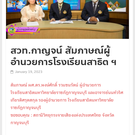
สวท.กาญจน์ สัมภาษณ์ผู้
อำนวยการโรงเรียนสาธิต ฯ
January 19, 2023
สัมภาษณ์ ผศ.ดร.พงษ์ศักดิ์ รวมชมรัตน์ ผู้อำนวยการ
โรงเรียนสาธิตมหาวิทยาลัยราชภัฏกาญจนบุรี และอาจารย์นนท์วริศ
เกียรติศรุตสกุล รองผู้อำนวยการ โรงเรียนสาธิตมหาวิทยาลัย
ราชภัฏกาญจนบุรี
ขอขอบคุณ : สถานีวิทยุกระจายเสียงแห่งประเทศไทย จังหวัด
กาญจนบุรี