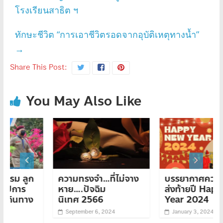
โรงเรียนสาธิต ฯ
ทักษะชีวิต “การเอาชีวิตรอดจากอุบัติเหตุทางน้ำ”
→
Share This Post:
You May Also Like
ก
ความทรงจำ…ที่ไม่จาง
บรรยากาศความสนุก
หาย….ปัจฉิม
ส่งท้ายปี Happy New
ง
นิเทศ 2566
Year 2024
September 6, 2024
January 3, 2024