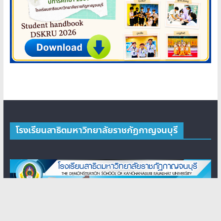
โรงเรียนสาธิตมหาวิทยาลัยราชภัฏกาญจนบุรี