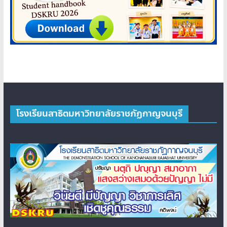
โรงเรียนสาธิตมหาวิทยาลัยราชภัฏกาญจนบุรี