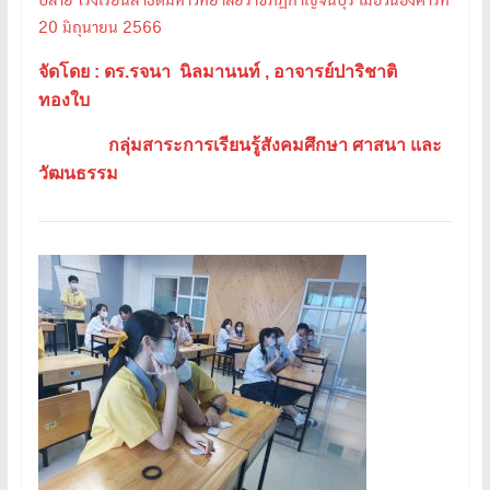
ปลาย โรงเรียนสาธิตมหาวิทยาลัยราชภัฏกาญจนบุรี เมื่อวันอังคารที่
20 มิถุนายน 2566
จัดโดย : ดร.รจนา นิลมานนท์ , อาจารย์ปาริชาติ
ทองใบ
กลุ่มสาระการเรียนรู้สังคมศึกษา ศาสนา และ
วัฒนธรรม