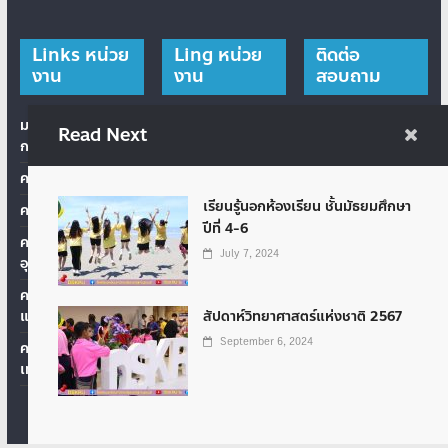
Links หน่วย
Ling หน่วย
ติดต่อ
งาน
งาน
สอบถาม
มหาวิทยาลัยราชภัฏ
สำนักส่งเสริม
Phone: 034-
Read Next
กาญจนบุรี
วิชาการและงาน
534073
ทะเบียน
คณะครุศาสตร์
Website:
สำนักวิทยบริการและ
https://dskru.kru.ac
เรียนรู้นอกห้องเรียน ชั้นมัธยมศึกษา
คณะวิทยาการจัดการ
เทคโนโลยีสารสนเทศ
.th
ปีที่ 4-6
คณะเทคโนโลยี
สำนักศิลปะและ
Youtube: DSKRUtv
July 7, 2024
อุตสาหกรรม
วัฒนธรรม
Chanal: DSKRU tv
คณะมนุษย์ศาสตร์
สถาบันวิจัยและ
สัปดาห์วิทยาศาสตร์แห่งชาติ 2567
และสังคมศาสตร์
Line:
พัฒนา
@dskrutv9999
September 6, 2024
คณะวิทยาศาสตร์และ
สำนักงานอธิการบดี
เทคโนโลยี
Tik Tok:
เครือข่าย
@dskrutv9999
โรงเรียนสาธิต
มหาวิทยาลัยราชภัฏ