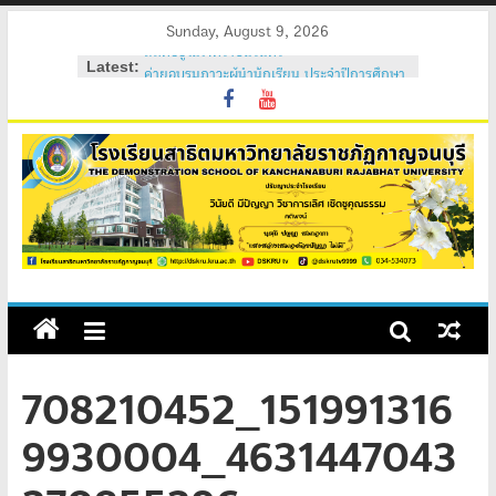
Skip
Sunday, August 9, 2026
สถิตอยู่ในใจตราบนิรันดร์
to
Latest:
ค่ายอบรมภาวะผู้นำนักเรียน ประจำปีการศึกษา
content
2569
วันสถาปนาโรงเรียนสาธิต 2569
ค่ายคุณธรรม จริยธรรม นักเรียนใหม่ 2569
ค่ายปรับพื้นฐานนักเรียนใหม่ 2569 (ม.1 และ
ม.4)
708210452_151991316
9930004_4631447043