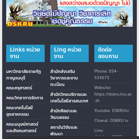
Links หน่วย
Ling หน่วย
ติดต่อ
งาน
งาน
สอบถาม
มหาวิทยาลัยราชภัฏ
สำนักส่งเสริม
Phone: 034-
กาญจนบุรี
วิชาการและงาน
534073
ทะเบียน
คณะครุศาสตร์
Website:
สำนักวิทยบริการและ
https://dskru.kru.ac
คณะวิทยาการจัดการ
เทคโนโลยีสารสนเทศ
.th
คณะเทคโนโลยี
สำนักศิลปะและ
Youtube: DSKRUtv
อุตสาหกรรม
วัฒนธรรม
Chanal: DSKRU tv
คณะมนุษย์ศาสตร์
สถาบันวิจัยและ
และสังคมศาสตร์
Line:
พัฒนา
@dskrutv9999