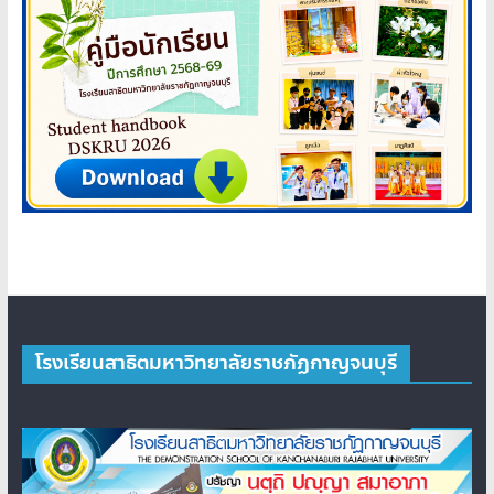
โรงเรียนสาธิตมหาวิทยาลัยราชภัฏกาญจนบุรี