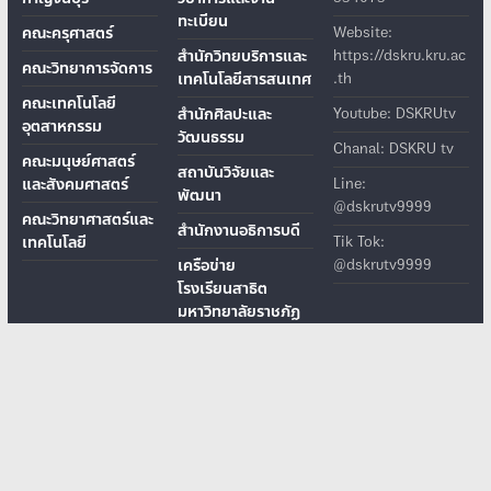
ทะเบียน
คณะครุศาสตร์
Website:
สำนักวิทยบริการและ
https://dskru.kru.ac
คณะวิทยาการจัดการ
เทคโนโลยีสารสนเทศ
.th
คณะเทคโนโลยี
สำนักศิลปะและ
Youtube: DSKRUtv
อุตสาหกรรม
วัฒนธรรม
Chanal: DSKRU tv
คณะมนุษย์ศาสตร์
สถาบันวิจัยและ
และสังคมศาสตร์
Line:
พัฒนา
@dskrutv9999
คณะวิทยาศาสตร์และ
สำนักงานอธิการบดี
เทคโนโลยี
Tik Tok:
เครือข่าย
@dskrutv9999
โรงเรียนสาธิต
มหาวิทยาลัยราชภัฏ
โรงเรียนสาธิตมหาวิทยาลัยราชภัฏกาญจนบุรี
เลขที่ 70 หมู่ 4 ต.หนองบัว อ.เมือง จ.กาญจนบุรี รหัสไปรษณีย์ 71190