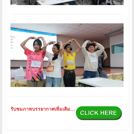
รับชมภาพบรรยากาศเพิ่มเติม…