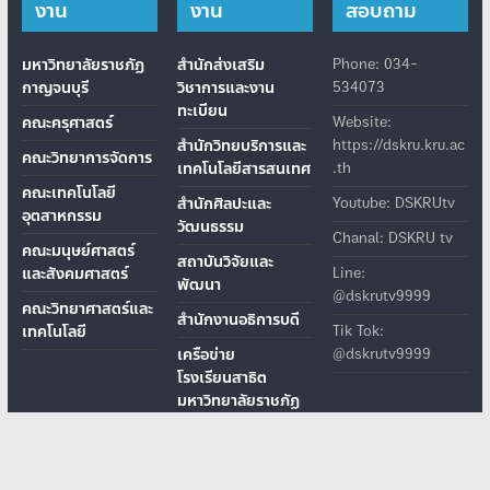
งาน
งาน
สอบถาม
มหาวิทยาลัยราชภัฏ
สำนักส่งเสริม
Phone: 034-
กาญจนบุรี
วิชาการและงาน
534073
ทะเบียน
คณะครุศาสตร์
Website:
สำนักวิทยบริการและ
https://dskru.kru.ac
คณะวิทยาการจัดการ
เทคโนโลยีสารสนเทศ
.th
คณะเทคโนโลยี
สำนักศิลปะและ
Youtube: DSKRUtv
อุตสาหกรรม
วัฒนธรรม
Chanal: DSKRU tv
คณะมนุษย์ศาสตร์
สถาบันวิจัยและ
และสังคมศาสตร์
Line:
พัฒนา
@dskrutv9999
คณะวิทยาศาสตร์และ
สำนักงานอธิการบดี
เทคโนโลยี
Tik Tok:
เครือข่าย
@dskrutv9999
โรงเรียนสาธิต
มหาวิทยาลัยราชภัฏ