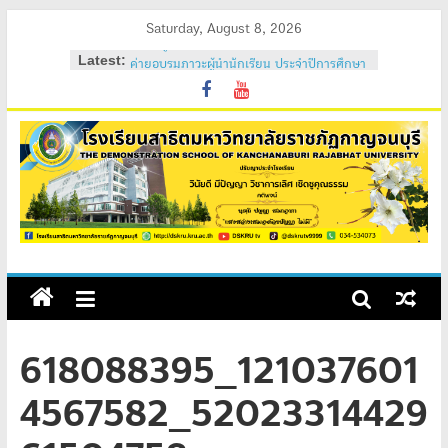
Skip
Saturday, August 8, 2026
to
Latest:
ค่ายอบรมภาวะผู้นำนักเรียน ประจำปีการศึกษา
content
2569
วันสถาปนาโรงเรียนสาธิต 2569
ค่ายคุณธรรม จริยธรรม นักเรียนใหม่ 2569
ค่ายปรับพื้นฐานนักเรียนใหม่ 2569 (ม.1 และ
ม.4)
สถิตอยู่ในใจตราบนิรันดร์
618088395_121037601
4567582_52023314429