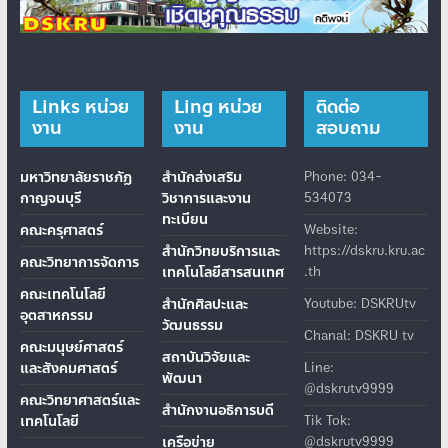
Links หน่วย
Ling หน่วย
ติดต่อ
งาน
งาน
สอบถาม
มหาวิทยาลัยราชภัฏ
สำนักส่งเสริม
Phone: 034-
กาญจนบุรี
วิชาการและงาน
534073
ทะเบียน
คณะครุศาสตร์
Website:
สำนักวิทยบริการและ
https://dskru.kru.ac
คณะวิทยาการจัดการ
เทคโนโลยีสารสนเทศ
.th
คณะเทคโนโลยี
สำนักศิลปะและ
Youtube: DSKRUtv
อุตสาหกรรม
วัฒนธรรม
Chanal: DSKRU tv
คณะมนุษย์ศาสตร์
สถาบันวิจัยและ
และสังคมศาสตร์
Line:
พัฒนา
@dskrutv9999
คณะวิทยาศาสตร์และ
สำนักงานอธิการบดี
เทคโนโลยี
Tik Tok:
เครือข่าย
@dskrutv9999