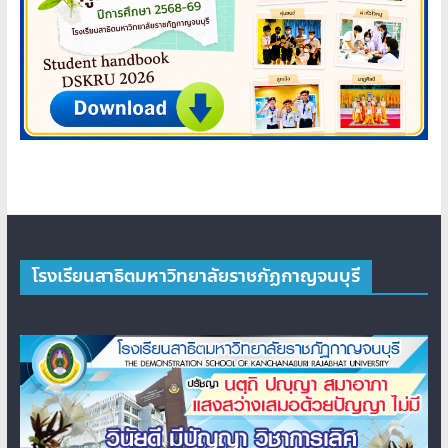
โรงเรียนสาธิตมหาวิทยาลัยราชภัฏกาญจนบุรี