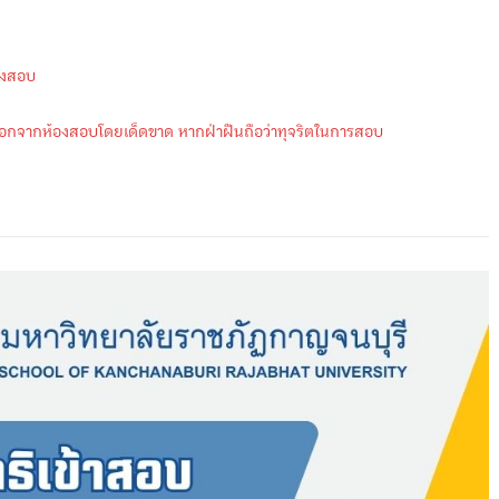
้องสอบ
กจากห้องสอบโดยเด็ดขาด หากฝ่าฝืนถือว่าทุจริตในการสอบ