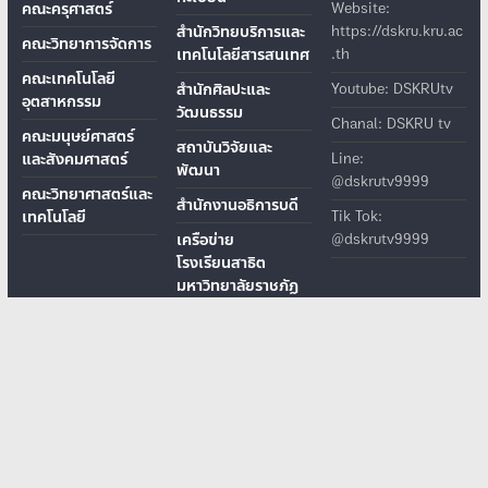
คณะครุศาสตร์
Website:
สำนักวิทยบริการและ
https://dskru.kru.ac
คณะวิทยาการจัดการ
เทคโนโลยีสารสนเทศ
.th
คณะเทคโนโลยี
สำนักศิลปะและ
Youtube: DSKRUtv
อุตสาหกรรม
วัฒนธรรม
Chanal: DSKRU tv
คณะมนุษย์ศาสตร์
สถาบันวิจัยและ
และสังคมศาสตร์
Line:
พัฒนา
@dskrutv9999
คณะวิทยาศาสตร์และ
สำนักงานอธิการบดี
เทคโนโลยี
Tik Tok:
เครือข่าย
@dskrutv9999
โรงเรียนสาธิต
มหาวิทยาลัยราชภัฏ
โรงเรียนสาธิตมหาวิทยาลัยราชภัฏกาญจนบุรี
เลขที่ 70 หมู่ 4 ต.หนองบัว อ.เมือง จ.กาญจนบุรี รหัสไปรษณีย์ 71190