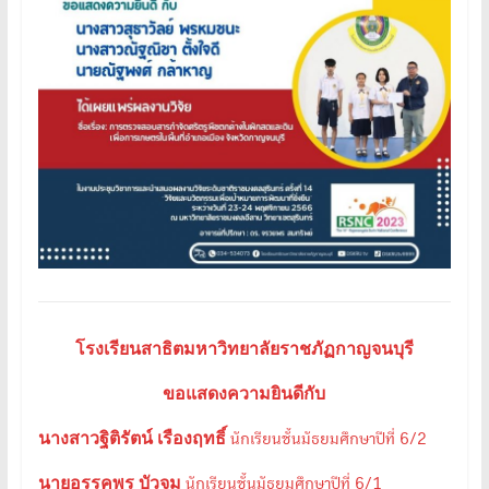
โรงเรียนสาธิตมหาวิทยาลัยราชภัฏกาญจนบุรี
ขอแสดงความยินดีกับ
นางสาวฐิติรัตน์ เรืองฤทธิ์
นักเรียนชั้นมัธยมศึกษาปีที่ 6/2
นายอรรคพร บัวจูม
นักเรียนชั้นมัธยมศึกษาปีที่ 6/1