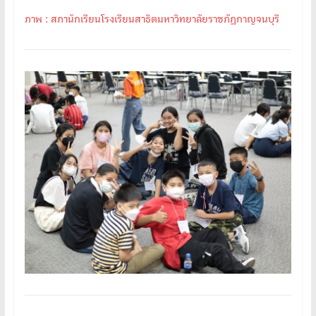
ภาพ : สภานักเรียนโรงเรียนสาธิตมหาวิทยาลัยราชภัฏกาญจนบุรี