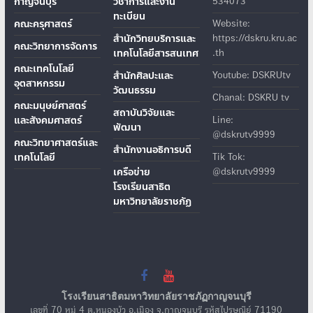
กาญจนบุรี
วิชาการและงาน
534073
ทะเบียน
คณะครุศาสตร์
Website:
สำนักวิทยบริการและ
https://dskru.kru.ac
คณะวิทยาการจัดการ
เทคโนโลยีสารสนเทศ
.th
คณะเทคโนโลยี
สำนักศิลปะและ
Youtube: DSKRUtv
อุตสาหกรรม
วัฒนธรรม
Chanal: DSKRU tv
คณะมนุษย์ศาสตร์
สถาบันวิจัยและ
และสังคมศาสตร์
Line:
พัฒนา
@dskrutv9999
คณะวิทยาศาสตร์และ
สำนักงานอธิการบดี
เทคโนโลยี
Tik Tok:
เครือข่าย
@dskrutv9999
โรงเรียนสาธิต
มหาวิทยาลัยราชภัฏ
โรงเรียนสาธิตมหาวิทยาลัยราชภัฏกาญจนบุรี
เลขที่ 70 หมู่ 4 ต.หนองบัว อ.เมือง จ.กาญจนบุรี รหัสไปรษณีย์ 71190