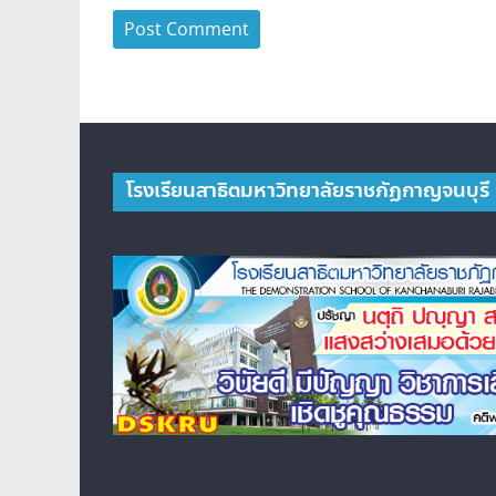
โรงเรียนสาธิตมหาวิทยาลัยราชภัฏกาญจนบุรี